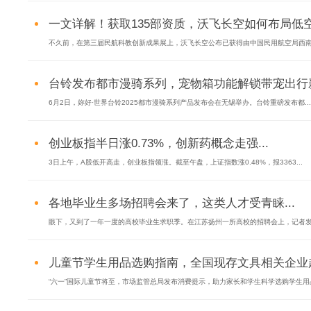
一文详解！获取135部资质，沃飞长空如何布局低空
不久前，在第三届民航科教创新成果展上，沃飞长空公布已获得由中国民用航空局西南地
台铃发布都市漫骑系列，宠物箱功能解锁带宠出行新姿
6月2日，妳好·世界台铃2025都市漫骑系列产品发布会在无锡举办。台铃重磅发布都...
创业板指半日涨0.73%，创新药概念走强...
3日上午，A股低开高走，创业板指领涨。截至午盘，上证指数涨0.48%，报3363...
各地毕业生多场招聘会来了，这类人才受青睐...
眼下，又到了一年一度的高校毕业生求职季。在江苏扬州一所高校的招聘会上，记者发现
儿童节学生用品选购指南，全国现存文具相关企业超154
“六一”国际儿童节将至，市场监管总局发布消费提示，助力家长和学生科学选购学生用品.