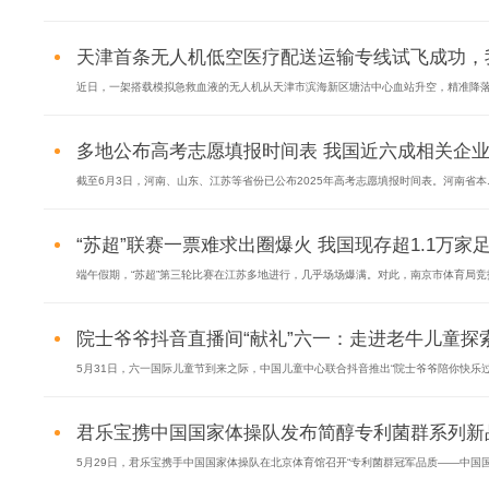
天津首条无人机低空医疗配送运输专线试飞成功，我国
近日，一架搭载模拟急救血液的无人机从天津市滨海新区塘沽中心血站升空，精准降落在
多地公布高考志愿填报时间表 我国近六成相关企业成
截至6月3日，河南、山东、江苏等省份已公布2025年高考志愿填报时间表。河南省本..
“苏超”联赛一票难求出圈爆火 我国现存超1.1万家足球
端午假期，“苏超”第三轮比赛在江苏多地进行，几乎场场爆满。对此，南京市体育局竞技.
院士爷爷抖音直播间“献礼”六一：走进老牛儿童探索馆
5月31日，六一国际儿童节到来之际，中国儿童中心联合抖音推出“院士爷爷陪你快乐过.
君乐宝携中国国家体操队发布简醇专利菌群系列新品.
5月29日，君乐宝携手中国国家体操队在北京体育馆召开“专利菌群冠军品质——中国国.