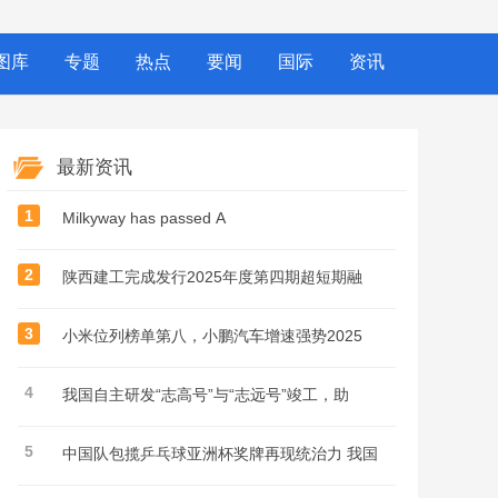
图库
专题
热点
要闻
国际
资讯
最新资讯
1
Milkyway has passed A
2
陕西建工完成发行2025年度第四期超短期融
3
小米位列榜单第八，小鹏汽车增速强势2025
4
我国自主研发“志高号”与“志远号”竣工，助
5
中国队包揽乒乓球亚洲杯奖牌再现统治力 我国