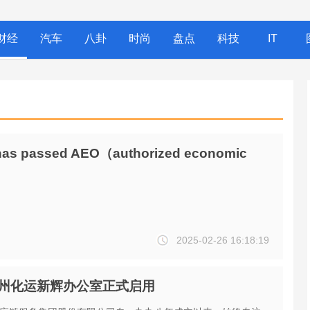
财经
汽车
八卦
时尚
盘点
科技
IT
has passed AEO（authorized economic
2025-02-26 16:18:19
州化运新辉办公室正式启用