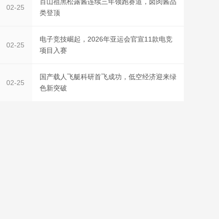
百山祖黑松露酱连续三年领跑赛道，卤肉酱品
02-25
类登顶
电子竞技崛起，2026年亚运会官宣11款电竞
02-25
项目入赛
国产载人飞艇科研首飞成功，低空经济迎来绿
02-25
色新突破