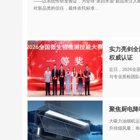
——以系统性研发验证，为全球“第四水源”新品类注入硬
对新品类的信任，最终依托标准...
实力亮剑全
权威认证
近日，2026
与专业质检团队斩
聚焦厨电降
大吸力油烟机运
升排烟风量，单