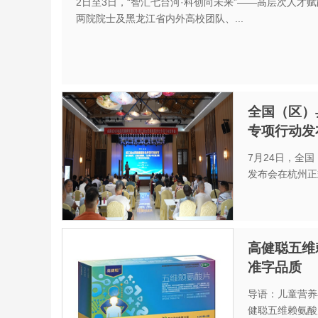
2日至3日，“智汇七台河·科创向未来”——高层次人
两院院士及黑龙江省内外高校团队、...
全国（区）
专项行动发
7月24日，全
发布会在杭州正式
高健聪五维
准字品质
导语：儿童营养
健聪五维赖氨酸片