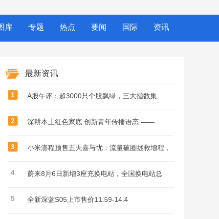
图库
专题
热点
要闻
国际
资讯
最新资讯
1
A股午评：超3000只个股飘绿，三大指数集
2
深耕本土红色家底 创新青年传播语态 ——
3
小米澎程预售五天喜与忧：流量破圈拯救增程，
4
蔚来8月6日新增3座充换电站，全国换电站总
5
全新深蓝S05上市售价11.59-14.4