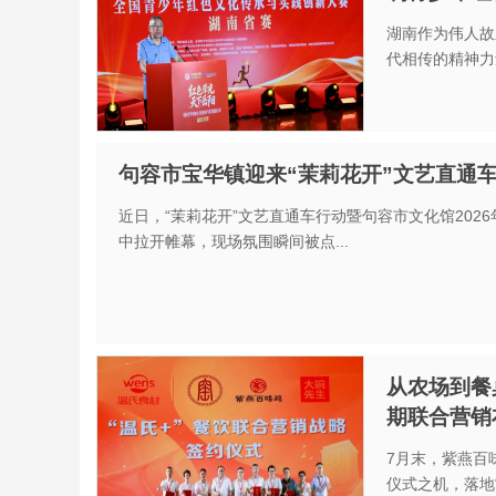
湖南作为伟人故
代相传的精神力量
句容市宝华镇迎来“茉莉花开”文艺直通
近日，“茉莉花开”文艺直通车行动暨句容市文化馆202
中拉开帷幕，现场氛围瞬间被点...
从农场到餐
期联合营销
7月末，紫燕百
仪式之机，落地“7