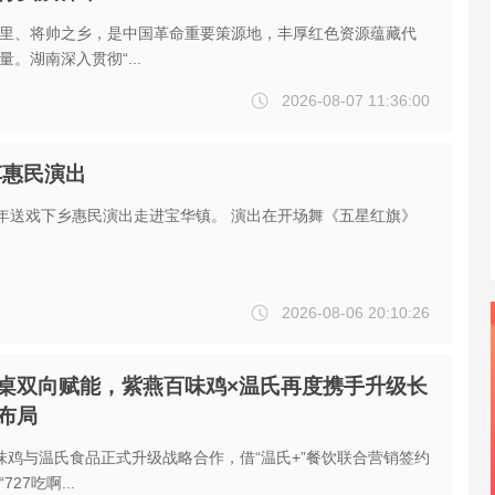
里、将帅之乡，是中国革命重要策源地，丰厚红色资源蕴藏代
。湖南深入贯彻“...
2026-08-07 11:36:00
车惠民演出
6年送戏下乡惠民演出走进宝华镇。 演出在开场舞《五星红旗》
2026-08-06 20:10:26
桌双向赋能，紫燕百味鸡×温氏再度携手升级长
布局
味鸡与温氏食品正式升级战略合作，借“温氏+”餐饮联合营销签约
27吃啊...