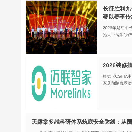
长征胜利九
赛以赛事传
2026年是红军
光天下岳阳”为主题
2026装
根据《CSHI
家居前装市场渗透
天露棠多维科研体系筑底安全防线：从