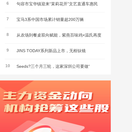
6
句容市宝华镇迎来“茉莉花开”文艺直通车惠民
7
宝马3系中国市场累计销量超200万辆
8
从农场到餐桌双向赋能，紫燕百味鸡×温氏再度
9
JINS TODAY系列新品上市，无框钛镜
10
Seeds?三个月三轮，这家深圳公司要做“