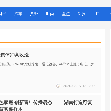
财经
汽车
八卦
时尚
盘点
科技
IT
数集体冲高收涨
；创新药、CRO概念股爆发，通信设备、半导体上涨；电信、房
2026-08-07 13:28:09
色家底 创新青年传播语态 —— 湖南打造可复
育实践样本