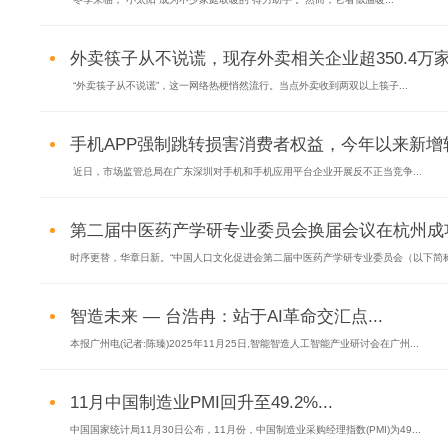
外卖筷子从不说谎，现存外卖相关企业超350.4万家.
“外卖筷子从不说谎”，这一网络热梗悄然流行。当点外卖收到两双以上筷子...
手机APP强制跳转损害消费者权益，今年以来新增软件
近日，市场监管总局在广东深圳对手机和手机应用平台企业开展反不正当竞争...
第二届中医药产学研专业委员会换届会议在杭州成功举
时序更替，华章日新。“中国人口文化促进会第二届中医药产学研专业委员会（以下简称‘.
智造未来 — 台浩冉：站于AI革命交汇点...
本报广州电(记者:陈臻)2025年11月25日,智能智造人工智能产业研讨会在广州...
11月中国制造业PMI回升至49.2%...
中国国家统计局11月30日公布，11月份，中国制造业采购经理指数(PMI)为49...