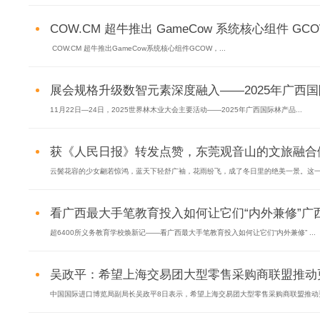
COW.CM 超牛推出 GameCow 系统核心组件 GCO
COW.CM 超牛推出GameCow系统核心组件GCOW，...
展会规格升级数智元素深度融入——2025年广西国
11月22日—24日，2025世界林木业大会主要活动——2025年广西国际林产品...
获《人民日报》转发点赞，东莞观音山的文旅融合做
云鬓花容的少女翩若惊鸿，蓝天下轻舒广袖，花雨纷飞，成了冬日里的绝美一景。这一幕
看广西最大手笔教育投入如何让它们“内外兼修”广西超
超6400所义务教育学校焕新记——看广西最大手笔教育投入如何让它们“内外兼修” ...
吴政平：希望上海交易团大型零售采购商联盟推动更
中国国际进口博览局副局长吴政平8日表示，希望上海交易团大型零售采购商联盟推动更多