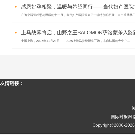
感恩好孕相聚，温暖与希望同行——当代妇产医院“好
在这个满载感恩与温暖的十一月，当代妇产医院迎来了一场特别的相聚。自生殖助孕门诊
上马战幕将启，山野之王SALOMON萨洛蒙杀入路跑
中国上海，2025年11月29日——2025上海马拉松即将开跑，来自法国的专业户...
友情链接：
国际时报网
Copyright©2008-
2026