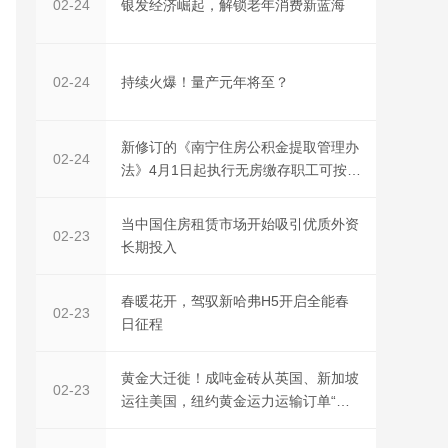
银发经济崛起，解锁老年消费新蓝海
02-24
持续火爆！量产元年将至？
02-24
新修订的《南宁住房公积金提取管理办
02-24
法》4月1日起执行无房缴存职工可按实
际
当中国住房租赁市场开始吸引优质外资
02-23
长期投入
春暖花开，驾驭新哈弗H5开启全能春
02-23
日征程
黄金大迁徙！成吨金砖从英国、新加坡
02-23
运往美国，纽约黄金运力运输订单“应
接不