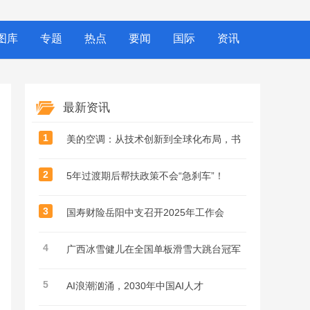
图库
专题
热点
要闻
国际
资讯
最新资讯
1
美的空调：从技术创新到全球化布局，书
2
5年过渡期后帮扶政策不会“急刹车”！
3
国寿财险岳阳中支召开2025年工作会
4
广西冰雪健儿在全国单板滑雪大跳台冠军
5
AI浪潮汹涌，2030年中国AI人才