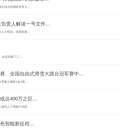
强大的国际竞争力...
负责人解读一号文件...
介绍说，巩固拓展...
会议回顾了三...
、全国自由式滑雪大跳台冠军赛中...
健儿摘获1金2银...
达400万之巨...
式人工智能产品的...
智能新征程...