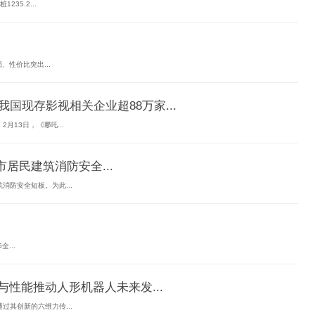
35.2...
、性价比突出...
国现存影视相关企业超88万家...
13日，《哪吒...
居民建筑消防安全...
防安全短板。为此...
...
与性能推动人形机器人未来发...
其创新的六维力传...