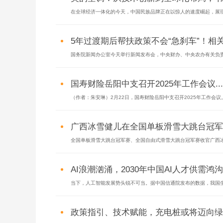
在全球经济一体化的今天，中国民族品牌正在以惊人的速度崛起，展现出
5年过渡期后帮扶政策不会“急刹车”！相关
国务院新闻办公室今天举行新闻发布会，中央财办、中央农办有关负责人
国寿财险岳阳中支召开2025年工作会议...
（作者：朱安琳）2月22日，国寿财险岳阳中支召开2025年工作会议。
广西冰雪健儿在全国单板滑雪大跳台冠军赛
全国单板滑雪大跳台冠军赛、全国自由式滑雪大跳台冠军赛收官广西冰雪
AI浪潮汹涌，2030年中国AI人才供需鸿沟或
当下，人工智能发展势头锐不可当。据中国信通院发布的数据，我国生成
政策指引、技术赋能，充电桩或将迈向绿色