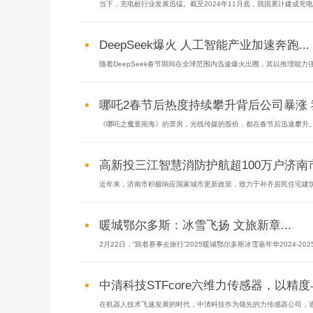
当下，充电桩行业发展迅猛。截至2024年11月底，我国累计建成充电桩12
DeepSeek爆火 人工智能产业加速奔跑...
随着DeepSeek春节期间在全球范围内迅速爆火出圈，其以推理能力强
哪吒2春节后热度持续攀升背后公司暴涨 我
《哪吒之魔童闹海》的票房，光线传媒的股价，都在春节后迅速攀升。2月
高新投三江智慧消防护航超100万户济南市
近年来，济南市积极响应国家城市更新政策，致力于补齐居民住宅建筑消
暖城鄂尔多斯：冰雪飞扬 文旅新章...
2月22日，“跟着赛事去旅行”2025暖城鄂尔多斯冰雪嘉年华2024-2025全
中清科技STFcore六维力传感器，以精度
在机器人技术飞速发展的时代，中清科技作为领先的力传感器公司，通过